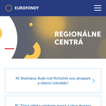
RC Bratislava: Bude mať Rohožník svoj akvapark
a vlastnú čokoládu?
RC Žilina: Vďaka solidarite mestá a obce dostanú