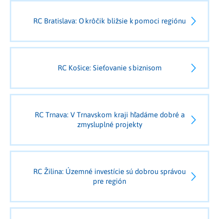
RC Bratislava: O krôčik bližsie k pomoci regiónu
RC Košice: Sieťovanie s biznisom
RC Trnava: V Trnavskom kraji hľadáme dobré a
zmysluplné projekty
RC Žilina: Územné investície sú dobrou správou
pre región