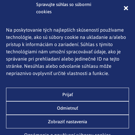
Program Slovensko
Spravujte súhlas so súbormi
cookies
Partnerstvo
Programy cezhraničnej spolupráce Interreg
Spravujte súhlas so súbormi cookies
Na poskytovanie tých najlepších skúseností používame
technológie, ako sú súbory cookie na ukladanie a/alebo
Aktuality
prístup k informáciám o zariadení. Súhlas s týmito
Kontakty
technológiami nám umožní spracovávať údaje, ako je
správanie pri prehliadaní alebo jedinečné ID na tejto
Ochrana osobných údajov
stránke. Nesúhlas alebo odvolanie súhlasu môže
Mapa stránky
nepriaznivo ovplyvniť určité vlastnosti a funkcie.
Oznámenie o používaní súborov cookies
Ministerstvo investícií, regionálneho rozvoja a
Prijať
informatizácie SR
Odmietnuť
Pribinova 25, 811 09 Bratislava
Zobraziť nastavenia
tlacove@mirri.gov.sk