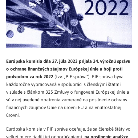
Európska komisia dňa 27. júla 2023 prijala 34. výročnú správu
o ochrane finančných záujmov Európskej únie a boji proti
podvodom za rok 2022
(tzv. „PIF správa“). PIF správa býva
každoročne vypracovaná v spolupráci s členskými štátmi
v súlade s článkom 325 Zmluvy o fungovaní Európskej únie a
sú v nej uvedené opatrenia zamerané na posilnenie ochrany
finančných záujmov Únie na úrovni EÚ a na vnútroštátnej
úrovni.
Európska komisia v PIF správe oceňuje, že sa členské štáty vo
veľkej miere riadili jej odporúčaniami
na posilnenie analýzy