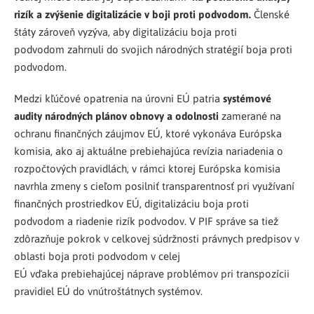
rizík a zvýšenie digitalizácie v boji proti podvodom.
Členské
štáty zároveň vyzýva, aby digitalizáciu boja proti
podvodom zahrnuli do svojich národných stratégií boja proti
podvodom.
Medzi kľúčové opatrenia na úrovni EÚ patria
systémové
audity národných plánov obnovy a odolnosti
zamerané na
ochranu finančných záujmov EÚ, ktoré vykonáva Európska
komisia, ako aj aktuálne prebiehajúca revízia nariadenia o
rozpočtových pravidlách, v rámci ktorej Európska komisia
navrhla zmeny s cieľom posilniť transparentnosť pri využívaní
finančných prostriedkov EÚ, digitalizáciu boja proti
podvodom a riadenie rizík podvodov. V PIF správe sa tiež
zdôrazňuje pokrok v celkovej súdržnosti právnych predpisov v
oblasti boja proti podvodom v celej
EÚ vďaka prebiehajúcej náprave problémov pri transpozícii
pravidiel EÚ do vnútroštátnych systémov.