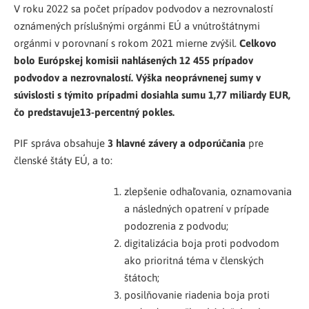
V roku 2022 sa počet prípadov podvodov a nezrovnalostí
oznámených príslušnými orgánmi EÚ a vnútroštátnymi
orgánmi v porovnaní s rokom 2021 mierne zvýšil.
Celkovo
bolo Európskej komisii nahlásených 12 455 prípadov
podvodov a nezrovnalostí. Výška neoprávnenej sumy v
súvislosti s týmito prípadmi dosiahla sumu 1,77 miliardy EUR,
čo predstavuje13-percentný pokles.
PIF správa obsahuje
3 hlavné závery a odporúčania
pre
členské štáty EÚ, a to:
zlepšenie odhaľovania, oznamovania
a následných opatrení v prípade
podozrenia z podvodu;
digitalizácia boja proti podvodom
ako prioritná téma v členských
štátoch;
posilňovanie riadenia boja proti