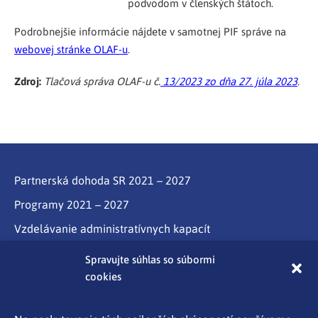
podvodom v členských štátoch.
Podrobnejšie informácie nájdete v samotnej PIF správe na
webovej stránke OLAF-u
.
Zdroj:
Tlačová správa OLAF-u č.
13/2023 zo dňa 27. júla 2023
.
Partnerská dohoda SR 2021 – 2027
Programy 2021 – 2027
Vzdelávanie administratívnych kapacít
Program Slovensko
Spravujte súhlas so súbormi
cookies
Partnerstvo
Programy cezhraničnej spolupráce Interreg