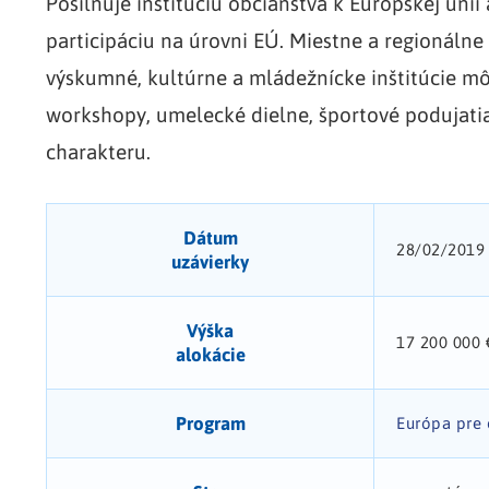
Posilňuje inštitúciu občianstva k Európskej ún
participáciu na úrovni EÚ. Miestne a regionálne
výskumné, kultúrne a mládežnícke inštitúcie mô
workshopy, umelecké dielne, športové podujatia
charakteru.
Dátum
28/02/2019
uzávierky
Výška
17 200 000 
alokácie
Program
Európa pre