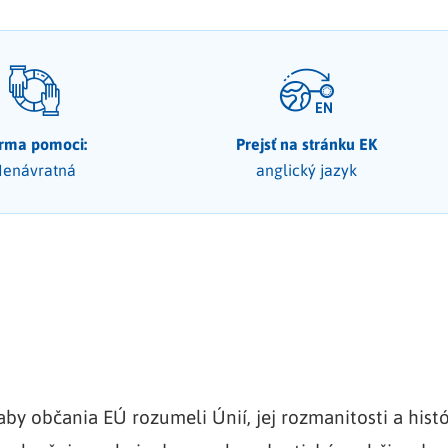
rma pomoci:
Prejsť na stránku EK
enávratná
anglický jazyk
y občania EÚ rozumeli Únií, jej rozmanitosti a histór