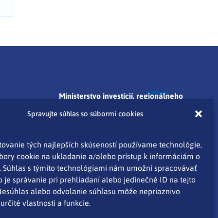
Ministerstvo investícií, regionálneho
rozvoja a informatizácie SR
Spravujte súhlas so súbormi cookies
Pribinova 25, 811 09 Bratislava
ovanie tých najlepších skúseností používame technológie,
tlacove@mirri.gov.sk
bory cookie na ukladanie a/alebo prístup k informáciám o
. Súhlas s týmito technológiami nám umožní spracovávať
o je správanie pri prehliadaní alebo jedinečné ID na tejto
Nesúhlas alebo odvolanie súhlasu môže nepriaznivo
orov
určité vlastnosti a funkcie.