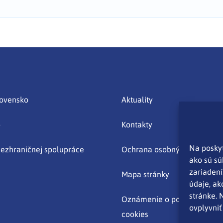
lovensko
Aktuality
o
Kontakty
Na poskyt
ezhraničnej spolupráce
Ochrana osobných údajov
ako sú sú
zariadení
Mapa stránky
údaje, ak
stránke. 
Oznámenie o používaní súb
ovplyvniť 
cookies