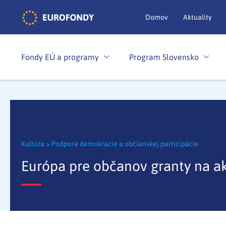
Domov
Aktuality
Fondy EÚ a programy
Program Slovensko
Kultúra
>
Podpora demokracie a občianskej participácie
Európa pre občanov granty na a