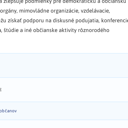
ií a zlepšuje podmienky pre demokratickú a občiansku
 orgány, mimovládne organizácie, vzdelávacie,
žu získať podporu na diskusné podujatia, konferenci
, štúdie a iné občianske aktivity rôznorodého
€
 občanov