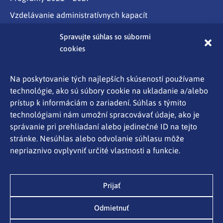
Vzdelávanie administratívnych kapacít
Program Slovensko
Spravujte súhlas so súbormi
cookies
Partnerstvo
Programy cezhraničnej spolupráce Interreg
Na poskytovanie tých najlepších skúseností používame
technológie, ako sú súbory cookie na ukladanie a/alebo
Aktuality
prístup k informáciám o zariadení. Súhlas s týmito
Kontakty
technológiami nám umožní spracovávať údaje, ako je
správanie pri prehliadaní alebo jedinečné ID na tejto
Ochrana osobných údajov
stránke. Nesúhlas alebo odvolanie súhlasu môže
Mapa stránky
nepriaznivo ovplyvniť určité vlastnosti a funkcie.
Oznámenie o používaní súborov cookies
Ministerstvo investícií, regionálneho rozvoja a
Prijať
informatizácie SR
Odmietnuť
Spravujte súhlas so súbormi cookies
Pribinova 25, 811 09 Bratislava