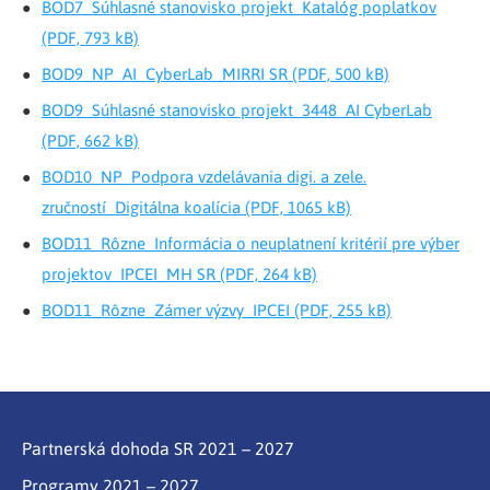
BOD7_Súhlasné stanovisko projekt_Katalóg poplatkov
(PDF, 793 kB)
BOD9_NP_AI_CyberLab_MIRRI SR (PDF, 500 kB)
BOD9_Súhlasné stanovisko projekt_3448_AI CyberLab
(PDF, 662 kB)
BOD10_NP_Podpora vzdelávania digi. a zele.
zručností_Digitálna koalícia (PDF, 1065 kB)
BOD11_Rôzne_Informácia o neuplatnení kritérií pre výber
projektov_IPCEI_MH SR (PDF, 264 kB)
BOD11_Rôzne_Zámer výzvy_IPCEI (PDF, 255 kB)
Partnerská dohoda SR 2021 – 2027
Programy 2021 – 2027