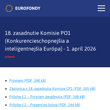
18. zasadnutie Komisie PO1
(Konkurencieschopnejšia a
inteligentnejšia Európa) - 1. apríl 2026
Program (PDF, 248 kB)
Zápisnica z 18. zasadnutia Komisie CP1 (PDF, 505 kB)
Príloha č.1 – Program zasadnutia (PDF, 248 kB)
Príloha č.2 – Prezenčná listina (PDF, 244 kB)