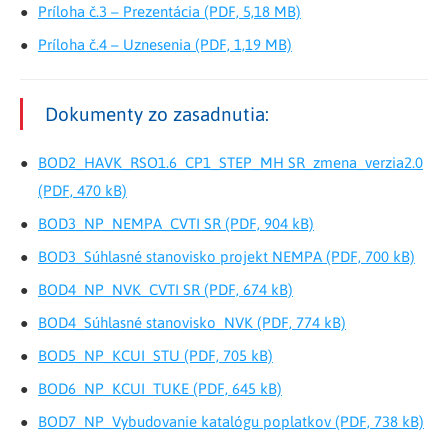
Príloha č.3 – Prezentácia (PDF, 5,18 MB)
Príloha č.4 – Uznesenia (PDF, 1,19 MB)
Dokumenty zo zasadnutia:
BOD2_HAVK_RSO1.6_CP1_STEP_MH SR_zmena_verzia2.0
(PDF, 470 kB)
BOD3_NP_NEMPA_CVTI SR (PDF, 904 kB)
BOD3_Súhlasné stanovisko projekt NEMPA (PDF, 700 kB)
BOD4_NP_NVK_CVTI SR (PDF, 674 kB)
BOD4_Súhlasné stanovisko_NVK (PDF, 774 kB)
BOD5_NP_KCUI_STU (PDF, 705 kB)
BOD6_NP_KCUI_TUKE (PDF, 645 kB)
BOD7_NP_Vybudovanie katalógu poplatkov (PDF, 738 kB)