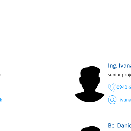
Ing. Iva
a
senior pro
0940 6
k
ivan
Bc. Dani