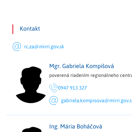
Kontakt
rc.za@mirri.gov.sk
Mgr. Gabriela Kompišová
poverená riadením regionálneho centr
0947 913 327
gabriela.kompisova@mirri.gov.s
Ing. Mária Boháčová