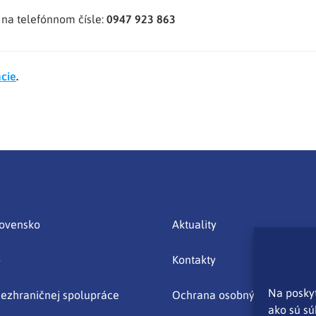
na telefónnom čísle:
0947 923 863
ácie
.
lovensko
Aktuality
o
Kontakty
Na poskyt
ezhraničnej spolupráce
Ochrana osobných údajov
ako sú sú