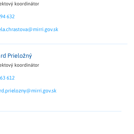
jektový koordinátor
94 632
la.chrastova@mirri.gov.sk
ard Prieložný
jektový koordinátor
63 612
rd.prielozny@mirri.gov.sk