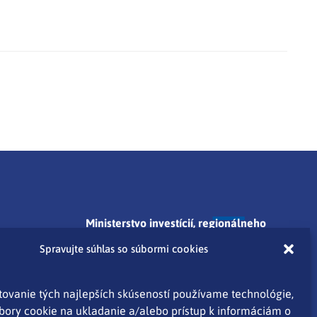
Ministerstvo investícií, regionálneho
rozvoja a informatizácie SR
Spravujte súhlas so súbormi cookies
Pribinova 25, 811 09 Bratislava
ovanie tých najlepších skúseností používame technológie,
tlacove@mirri.gov.sk
bory cookie na ukladanie a/alebo prístup k informáciám o