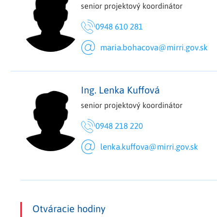
senior projektový koordinátor
0948 610 281
maria.bohacova@mirri.gov.sk
Ing. Lenka Kuffová
senior projektový koordinátor
0948 218 220
lenka.kuffova@mirri.gov.sk
Otváracie hodiny