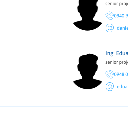
senior pro
0940 9
danie
Ing. Edu
senior pro
0948 0
edua