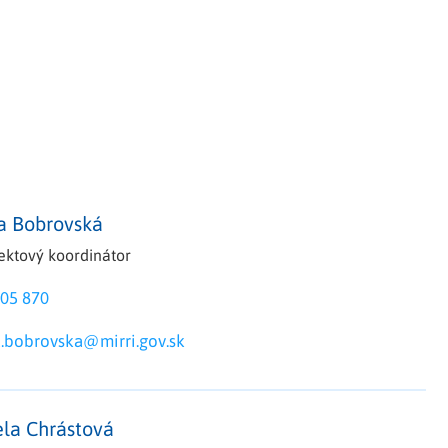
na Bobrovská
jektový koordinátor
05 870
a.bobrovska@mirri.gov.sk
ela Chrástová