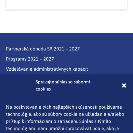
Partnerská dohoda SR 2021 – 2027
Programy 2021 – 2027
Vzdelávanie administratívnych kapacít
Program Slovensko
Spravujte súhlas so súbormi
cookies
Partnerstvo
Programy cezhraničnej spolupráce Interreg
Na poskytovanie tých najlepších skúseností používame
technológie, ako sú súbory cookie na ukladanie a/alebo
Aktuality
prístup k informáciám o zariadení. Súhlas s týmito
Kontakty
technológiami nám umožní spracovávať údaje, ako je