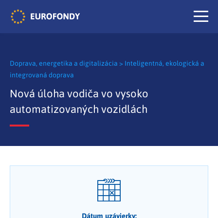
Doprava, energetika a digitalizácia
>
Inteligentná, ekologická a
integrovaná doprava
Nová úloha vodiča vo vysoko
automatizovaných vozidlách
Dátum uzávierky: