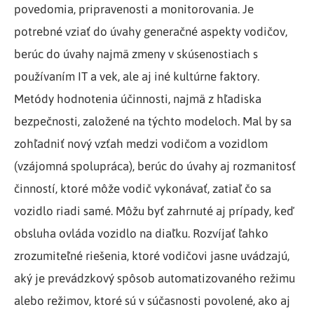
povedomia, pripravenosti a monitorovania. Je
potrebné vziať do úvahy generačné aspekty vodičov,
berúc do úvahy najmä zmeny v skúsenostiach s
používaním IT a vek, ale aj iné kultúrne faktory.
Metódy hodnotenia účinnosti, najmä z hľadiska
bezpečnosti, založené na týchto modeloch. Mal by sa
zohľadniť nový vzťah medzi vodičom a vozidlom
(vzájomná spolupráca), berúc do úvahy aj rozmanitosť
činností, ktoré môže vodič vykonávať, zatiaľ čo sa
vozidlo riadi samé. Môžu byť zahrnuté aj prípady, keď
obsluha ovláda vozidlo na diaľku. Rozvíjať ľahko
zrozumiteľné riešenia, ktoré vodičovi jasne uvádzajú,
aký je prevádzkový spôsob automatizovaného režimu
alebo režimov, ktoré sú v súčasnosti povolené, ako aj