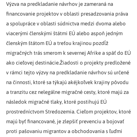
Výzva na predkladanie návrhov je zameraná na
financovanie projektov v oblasti presadzovania práva
a spolupráce v oblasti súdnictva medzi dvoma alebo
viacerými členskými štátmi EÚ alebo aspoň jedným
členským štátom EÚ a treťou krajinou pozdĺž
migračných trás smerom k severnej Afrike a späť do EÚ
ako cieľovej destinácie.Žiadosti o projekty predložené
v rámci tejto výzvy na predkladanie návrhov sú určené
na činnosti, ktoré sa týkajú akéjkoľvek krajiny pôvodu
a tranzitu cez nelegálne migračné cesty, ktoré majú za
následok migračné tlaky, ktoré postihujú EÚ
prostredníctvom Stredozemia. Cieľom projektov, ktoré
majú byť financované, je zlepšiť prevenciu a bojovať
proti pašovaniu migrantov a obchodovania s ľuďmi