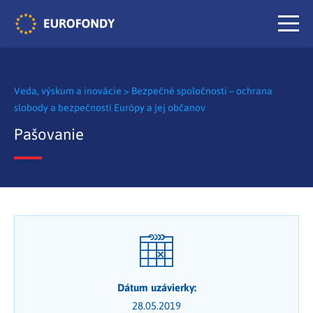
Veda, výskum a inovácie
>
Bezpečné spoločnosti – ochrana
slobody a bezpečnosti Európy a jej občanov
Pašovanie
Dátum uzávierky:
28.05.2019