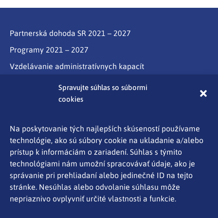
Partnerská dohoda SR 2021 – 2027
Programy 2021 – 2027
Vzdelávanie administratívnych kapacít
Program Slovensko
Spravujte súhlas so súbormi
cookies
Partnerstvo
Programy cezhraničnej spolupráce Interreg
Na poskytovanie tých najlepších skúseností používame
technológie, ako sú súbory cookie na ukladanie a/alebo
Aktuality
prístup k informáciám o zariadení. Súhlas s týmito
Kontakty
technológiami nám umožní spracovávať údaje, ako je
správanie pri prehliadaní alebo jedinečné ID na tejto
Ochrana osobných údajov
stránke. Nesúhlas alebo odvolanie súhlasu môže
Mapa stránky
nepriaznivo ovplyvniť určité vlastnosti a funkcie.
Oznámenie o používaní súborov cookies
Spravujte súhlas so súbormi cookies