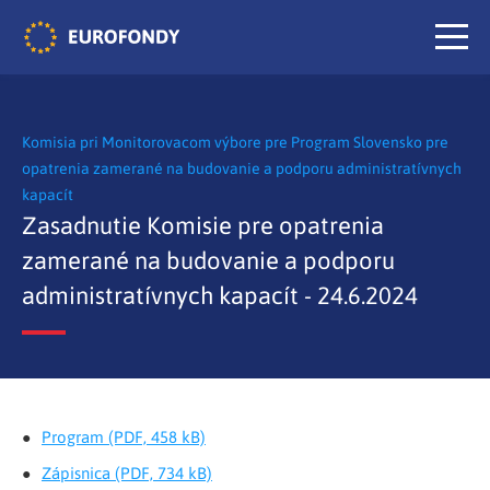
Komisia pri Monitorovacom výbore pre Program Slovensko pre
opatrenia zamerané na budovanie a podporu administratívnych
kapacít
Zasadnutie Komisie pre opatrenia
zamerané na budovanie a podporu
administratívnych kapacít - 24.6.2024
Program (PDF, 458 kB)
Zápisnica (PDF, 734 kB)