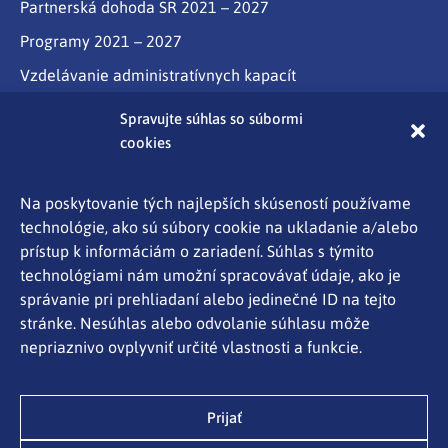
Partnerská dohoda SR 2021 – 2027
Programy 2021 – 2027
Vzdelávanie administratívnych kapacít
Program Slovensko
Spravujte súhlas so súbormi
cookies
Partnerstvo
Programy cezhraničnej spolupráce Interreg
Na poskytovanie tých najlepších skúseností používame
technológie, ako sú súbory cookie na ukladanie a/alebo
Aktuality
prístup k informáciám o zariadení. Súhlas s týmito
Kontakty
technológiami nám umožní spracovávať údaje, ako je
správanie pri prehliadaní alebo jedinečné ID na tejto
Ochrana osobných údajov
stránke. Nesúhlas alebo odvolanie súhlasu môže
Mapa stránky
nepriaznivo ovplyvniť určité vlastnosti a funkcie.
Oznámenie o používaní súborov cookies
Ministerstvo investícií, regionálneho rozvoja a
Prijať
informatizácie SR