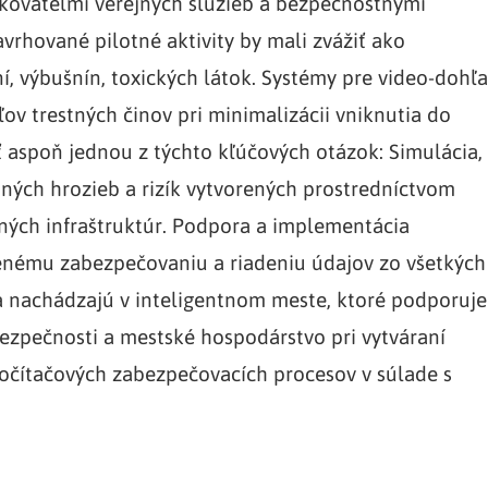
zkovateľmi verejných služieb a bezpečnostnými
vrhované pilotné aktivity by mali zvážiť ako
, výbušnín, toxických látok. Systémy pre video-dohľa
ov trestných činov pri minimalizácii vniknutia do
ť aspoň jednou z týchto kľúčových otázok: Simulácia,
ých hrozieb a rizík vytvorených prostredníctvom
tných infraštruktúr. Podpora a implementácia
enému zabezpečovaniu a riadeniu údajov zo všetkých
sa nachádzajú v inteligentnom meste, ktoré podporuje
bezpečnosti a mestské hospodárstvo pri vytváraní
očítačových zabezpečovacích procesov v súlade s