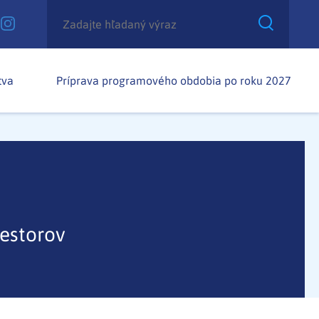
tva
Príprava programového obdobia po roku 2027
iestorov