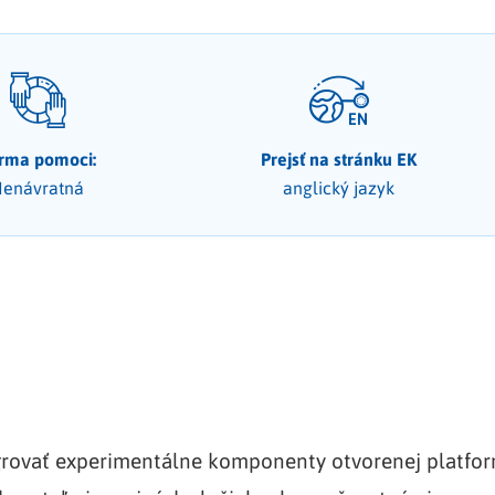
rma pomoci:
Prejsť na stránku EK
enávratná
anglický jazyk
tegrovať experimentálne komponenty otvorenej platfo