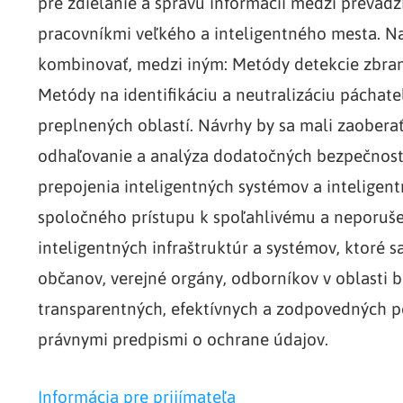
pre zdieľanie a správu informácií medzi prevád
pracovníkmi veľkého a inteligentného mesta. Na
kombinovať, medzi iným: Metódy detekcie zbraní
Metódy na identifikáciu a neutralizáciu páchateľ
preplnených oblastí. Návrhy by sa mali zaobera
odhaľovanie a analýza dodatočných bezpečnostn
prepojenia inteligentných systémov a inteligen
spoločného prístupu k spoľahlivému a neporuš
inteligentných infraštruktúr a systémov, ktoré 
občanov, verejné orgány, odborníkov v oblasti 
transparentných, efektívnych a zodpovedných p
právnymi predpismi o ochrane údajov.
Informácia pre prijímateľa