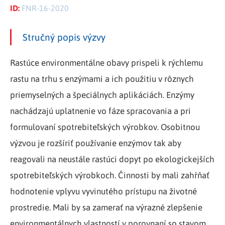
ID:
FNR-16-2020
Stručný popis výzvy
Rastúce environmentálne obavy prispeli k rýchlemu
rastu na trhu s enzýmami a ich použitiu v rôznych
priemyselných a špeciálnych aplikáciách. Enzýmy
nachádzajú uplatnenie vo fáze spracovania a pri
formulovaní spotrebiteľských výrobkov. Osobitnou
výzvou je rozšíriť používanie enzýmov tak aby
reagovali na neustále rastúci dopyt po ekologickejších
spotrebiteľských výrobkoch. Činnosti by mali zahŕňať
hodnotenie vplyvu vyvinutého prístupu na životné
prostredie. Mali by sa zamerať na výrazné zlepšenie
environmentálnych vlastností v porovnaní so stavom