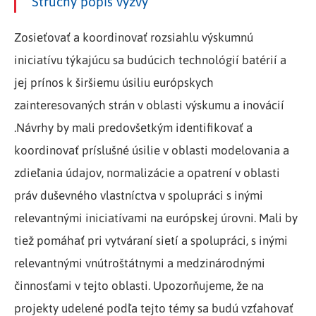
Stručný popis výzvy
Zosieťovať a koordinovať rozsiahlu výskumnú
iniciatívu týkajúcu sa budúcich technológií batérií a
jej prínos k širšiemu úsiliu európskych
zainteresovaných strán v oblasti výskumu a inovácií
.Návrhy by mali predovšetkým identifikovať a
koordinovať príslušné úsilie v oblasti modelovania a
zdieľania údajov, normalizácie a opatrení v oblasti
práv duševného vlastníctva v spolupráci s inými
relevantnými iniciatívami na európskej úrovni. Mali by
tiež pomáhať pri vytváraní sietí a spolupráci, s inými
relevantnými vnútroštátnymi a medzinárodnými
činnosťami v tejto oblasti. Upozorňujeme, že na
projekty udelené podľa tejto témy sa budú vzťahovať