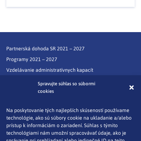
Partnerská dohoda SR 2021 – 2027
Programy 2021 – 2027
Vzdelávanie administratívnych kapacít
Program Slovensko
Spravujte súhlas so súbormi
cookies
Partnerstvo
Programy cezhraničnej spolupráce Interreg
Na poskytovanie tých najlepších skúseností používame
technológie, ako sú súbory cookie na ukladanie a/alebo
Aktuality
prístup k informáciám o zariadení. Súhlas s týmito
Kontakty
technológiami nám umožní spracovávať údaje, ako je
správanie pri prehliadaní alebo jedinečné ID na tejto
Ochrana osobných údajov