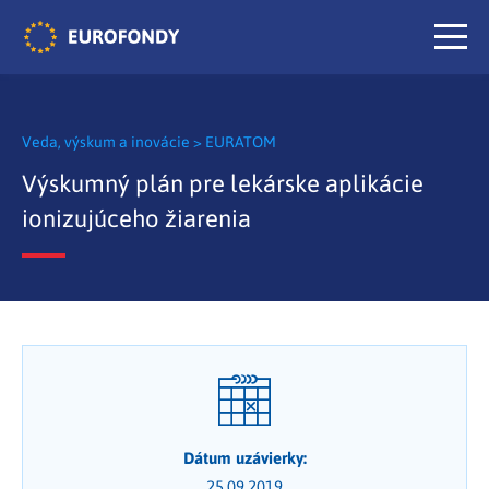
Veda, výskum a inovácie
>
EURATOM
Výskumný plán pre lekárske aplikácie
ionizujúceho žiarenia
Dátum uzávierky:
25.09.2019