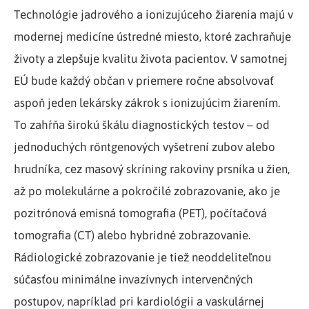
Technológie jadrového a ionizujúceho žiarenia majú v
modernej medicíne ústredné miesto, ktoré zachraňuje
životy a zlepšuje kvalitu života pacientov. V samotnej
EÚ bude každý občan v priemere ročne absolvovať
aspoň jeden lekársky zákrok s ionizujúcim žiarením.
To zahŕňa širokú škálu diagnostických testov – od
jednoduchých röntgenových vyšetrení zubov alebo
hrudníka, cez masový skríning rakoviny prsníka u žien,
až po molekulárne a pokročilé zobrazovanie, ako je
pozitrónová emisná tomografia (PET), počítačová
tomografia (CT) alebo hybridné zobrazovanie.
Rádiologické zobrazovanie je tiež neoddeliteľnou
súčasťou minimálne invazívnych intervenčných
postupov, napríklad pri kardiológii a vaskulárnej