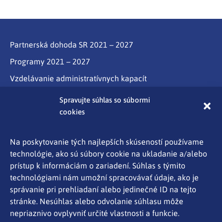
Partnerská dohoda SR 2021 – 2027
Programy 2021 – 2027
Vzdelávanie administratívnych kapacít
Program Slovensko
Spravujte súhlas so súbormi
cookies
Partnerstvo
Programy cezhraničnej spolupráce Interreg
Na poskytovanie tých najlepších skúseností používame
technológie, ako sú súbory cookie na ukladanie a/alebo
Aktuality
prístup k informáciám o zariadení. Súhlas s týmito
Kontakty
technológiami nám umožní spracovávať údaje, ako je
správanie pri prehliadaní alebo jedinečné ID na tejto
Ochrana osobných údajov
stránke. Nesúhlas alebo odvolanie súhlasu môže
Mapa stránky
nepriaznivo ovplyvniť určité vlastnosti a funkcie.